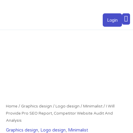
Skip
to
M
content
Login
I
Will
Provide
Pro
SEO
Report,
Competitor
Website
Audit
And
Analysis
Home
/
Graphics design
/
Logo design
/
Minimalist
/ I Will
quantity
Provide Pro SEO Report, Competitor Website Audit And
Analysis
Graphics design
,
Logo design
,
Minimalist