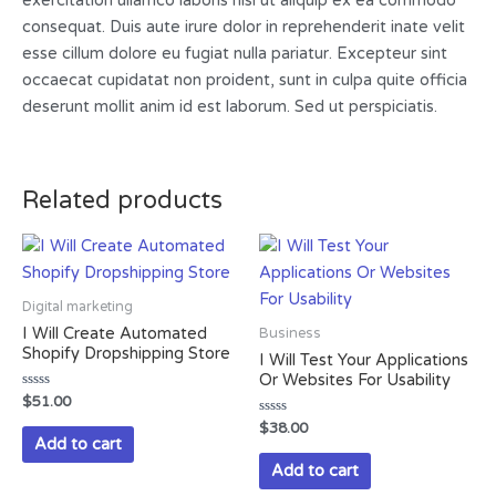
exercitation ullamco laboris nisi ut aliquip ex ea commodo
consequat. Duis aute irure dolor in reprehenderit inate velit
esse cillum dolore eu fugiat nulla pariatur. Excepteur sint
occaecat cupidatat non proident, sunt in culpa quite officia
deserunt mollit anim id est laborum. Sed ut perspiciatis.
Related products
Digital marketing
I Will Create Automated
Business
Shopify Dropshipping Store
I Will Test Your Applications
Or Websites For Usability
Rated
$
51.00
0
out
Rated
$
38.00
of
0
Add to cart
5
out
of
Add to cart
5