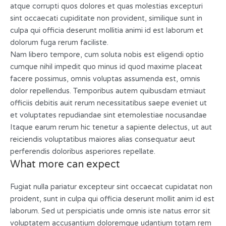
atque corrupti quos dolores et quas molestias excepturi
sint occaecati cupiditate non provident, similique sunt in
culpa qui officia deserunt mollitia animi id est laborum et
dolorum fuga rerum faciliste.
Nam libero tempore, cum soluta nobis est eligendi optio
cumque nihil impedit quo minus id quod maxime placeat
facere possimus, omnis voluptas assumenda est, omnis
dolor repellendus. Temporibus autem quibusdam etmiaut
officiis debitis auit rerum necessitatibus saepe eveniet ut
et voluptates repudiandae sint etemolestiae nocusandae
Itaque earum rerum hic tenetur a sapiente delectus, ut aut
reiciendis voluptatibus maiores alias consequatur aeut
perferendis doloribus asperiores repellate.
What more can expect
Fugiat nulla pariatur excepteur sint occaecat cupidatat non
proident, sunt in culpa qui officia deserunt mollit anim id est
laborum. Sed ut perspiciatis unde omnis iste natus error sit
voluptatem accusantium doloremque udantium totam rem