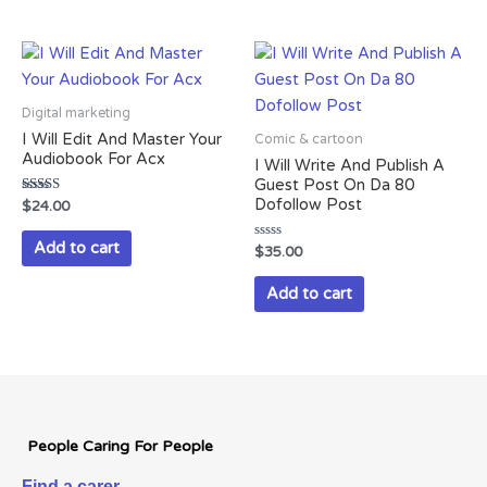
Digital marketing
I Will Edit And Master Your
Comic & cartoon
Audiobook For Acx
I Will Write And Publish A
Guest Post On Da 80
Dofollow Post
Rated
$
24.00
3.50
out of 5
Add to cart
Rated
$
35.00
0
out
of
Add to cart
5
People Caring For People
Find a carer