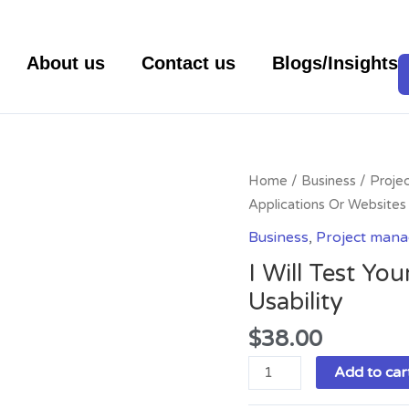
About us
Contact us
Blogs/Insights
I
Home
/
Business
/
Proje
Will
Applications Or Websites 
Test
Business
,
Project man
Your
I Will Test Yo
Applications
Usability
Or
Websites
$
38.00
For
Usability
Add to car
quantity