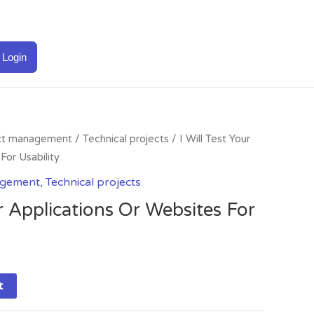
Login
ct management
/
Technical projects
/ I Will Test Your
For Usability
agement
,
Technical projects
ur Applications Or Websites For
t