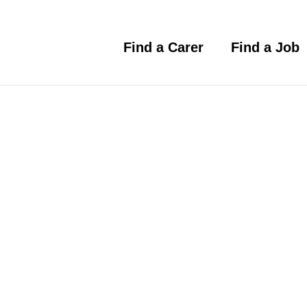
Skip
to
content
Find a Carer
Find a Job