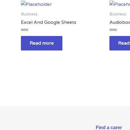
Business
Business
Excel And Google Sheets
Audioboo
Rated
Rated
0
0
Read more
Read
out
out
of
of
5
5
Find a carer