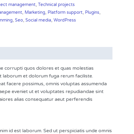
ject management
,
Technical projects
anagement
,
Marketing
,
Platform support
,
Plugins
,
amming
,
Seo
,
Social media
,
WordPress
ue corrupti quos dolores et quas molestias
est laborum et dolorum fuga rerum faciliste.
ceat facere possimus, omnis voluptas assumenda
aepe eveniet ut et voluptates repudiandae sint
aiores alias consequatur aeut perferendis
anim id est laborum. Sed ut perspiciatis unde omnis