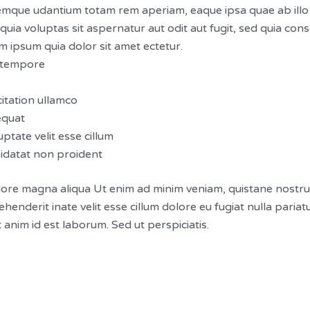
emque udantium totam rem aperiam, eaque ipsa quae ab illo in
ia voluptas sit aspernatur aut odit aut fugit, sed quia co
 ipsum quia dolor sit amet ectetur.
d tempore
itation ullamco
equat
ptate velit esse cillum
pidatat non proident
ore magna aliqua Ut enim ad minim veniam, quistane nostrued 
enderit inate velit esse cillum dolore eu fugiat nulla paria
t anim id est laborum. Sed ut perspiciatis.