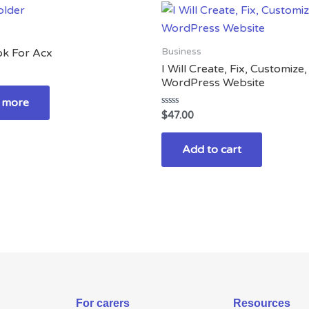
Business
k For Acx
I Will Create, Fix, Customize
WordPress Website
 more
Rated
$
47.00
0
out
of
Add to cart
5
For carers
Resources