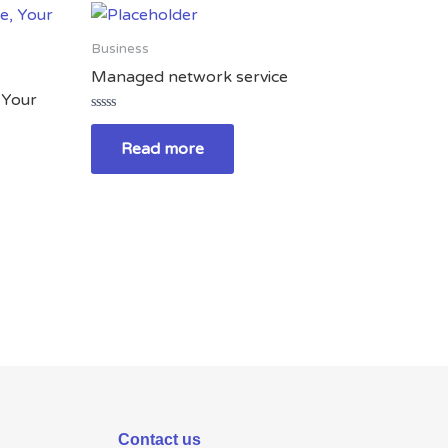
Business
Managed network service
, Your
Rated
0
Read more
out
of
5
Contact us