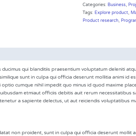
Categories:
Business
,
Pro
Tags:
Explore product
,
M
Product research
,
Progr
s ducimus qui blanditiis praesentium voluptatum deleniti atq
imilique sunt in culpa qui officia deserunt mollitia animi id 
i optio cumque nihil impedit quo minus id quod maxime pla
ibusdam etmiaut officiis debitis auit rerum necessitatibus s
netur a sapiente delectus, ut aut reiciendis voluptatibus m
atat non proident, sunt in culpa qui officia deserunt mollit 