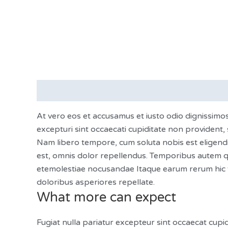
Description
At vero eos et accusamus et iusto odio dignissimo
excepturi sint occaecati cupiditate non provident, s
Nam libero tempore, cum soluta nobis est eligend
est, omnis dolor repellendus. Temporibus autem qu
etemolestiae nocusandae Itaque earum rerum hic te
doloribus asperiores repellate.
What more can expect
Fugiat nulla pariatur excepteur sint occaecat cupid