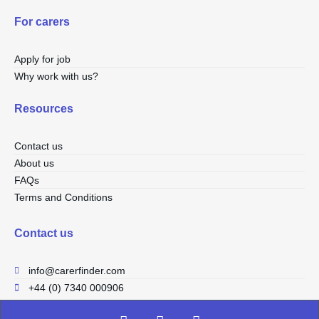
For carers
Apply for job
Why work with us?
Resources
Contact us
About us
FAQs
Terms and Conditions
Contact us
info@carerfinder.com
+44 (0) 7340 000906
F
I
L