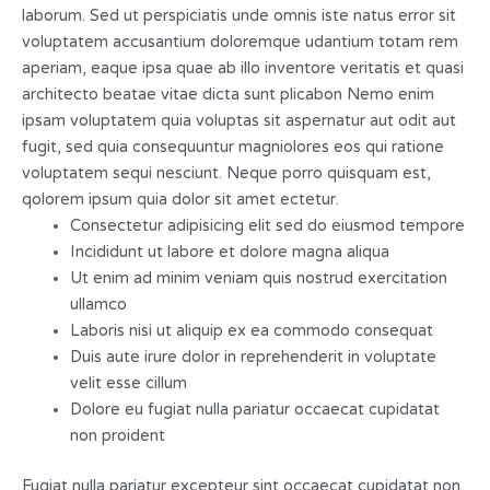
laborum. Sed ut perspiciatis unde omnis iste natus error sit
voluptatem accusantium doloremque udantium totam rem
aperiam, eaque ipsa quae ab illo inventore veritatis et quasi
architecto beatae vitae dicta sunt plicabon Nemo enim
ipsam voluptatem quia voluptas sit aspernatur aut odit aut
fugit, sed quia consequuntur magniolores eos qui ratione
voluptatem sequi nesciunt. Neque porro quisquam est,
qolorem ipsum quia dolor sit amet ectetur.
Consectetur adipisicing elit sed do eiusmod tempore
Incididunt ut labore et dolore magna aliqua
Ut enim ad minim veniam quis nostrud exercitation
ullamco
Laboris nisi ut aliquip ex ea commodo consequat
Duis aute irure dolor in reprehenderit in voluptate
velit esse cillum
Dolore eu fugiat nulla pariatur occaecat cupidatat
non proident
Fugiat nulla pariatur excepteur sint occaecat cupidatat non