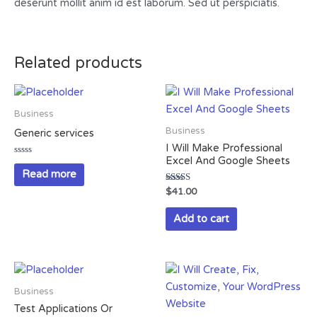
deserunt mollit anim id est laborum. Sed ut perspiciatis.
Related products
Business
Business
Generic services
I Will Make Professional
Excel And Google Sheets
Rated
0
Read more
out
of
Rated
$
41.00
5
4.13
out of 5
Add to cart
Business
Test Applications Or