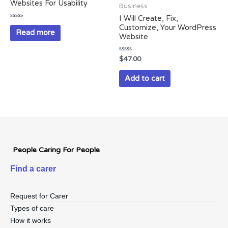
Websites For Usability
Business
I Will Create, Fix,
Rated
Customize, Your WordPress
0
Read more
Website
out
of
5
Rated
$
47.00
0
out
of
Add to cart
5
People Caring For People
Find a carer
Request for Carer
Types of care
How it works